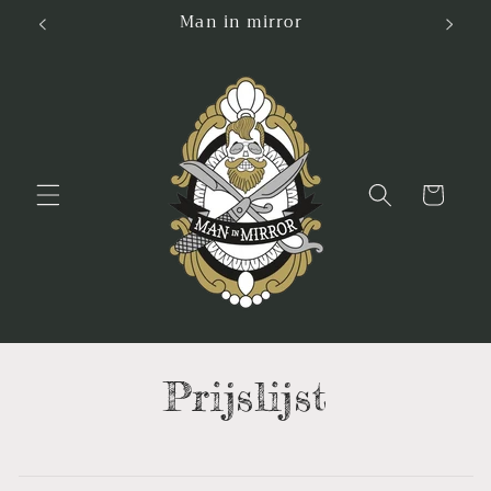
Skip to
Man in mirror
content
Cart
Prijslijst